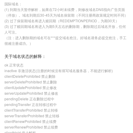
国际域名：
(1) 到期当天暂停解析，如果在72小时未续费，则修改域名DNS指向广告页面
（停放）。域名到期后30-45天为域名保留期（不同注册商政策规定时间不同）
(2) 过了保留期域名将进入赎回期（REDEMPTIONPERIOD，为期30天）
(3) 过了赎回期域名将进入为期5天左右的删除期，删除期过后域名开放，任何
人可注。
（注：进入删除期的域名可在***提交域名抢注。好域名请务必提交抢注，手工
很难注册成功。）
关于域名状态的解释：
ok 正常状态
inactive 非激活状态(注册的时候没有填写域名服务器，不能进行解析)
clientDeleteProhibited 禁止删除
serverDeleteProhibited 禁止删除
clientUpdateProhibited 禁止修改
serverUpdateProhibited 禁止修改
pendingDelete 正在删除过程中
pendingTransfer 正在转移过程中
clientTransferProhibited 禁止转移
serverTransferProhibited 禁止转移
clientRenewProhibited 禁止续费
serverRenewProhibited 禁止续费
clientHold 停止解析