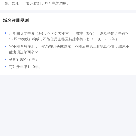
织、娱乐与非娱乐群组，均可完美适用。
域名注册规则
只能由英文字母（a-z，不区分大小写）、数字（0-9）、以及半角连字符"-
"（即中横线）构成，不能使用空格及特殊字符（如！、$、&、?等）；
"-"不能单独注册，不能放在开头或结尾，不能放在第三和第四位置，结尾不
能出现连续两个"-"；
长度3-63个字符；
可注册年限1-10年。