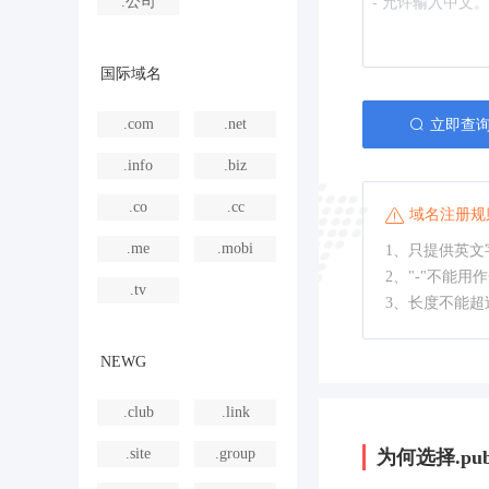
.公司
国际域名
.com
.net
立即查
.info
.biz
.co
.cc
域名注册规
.me
.mobi
1、只提供英文字
2、"-"不能用
.tv
3、长度不能超
NEWG
.club
.link
.site
.group
为何选择.pu