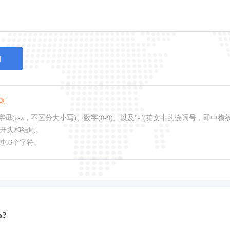
询
则
母(a-z，不区分大小写)、数字(0-9)、以及"-"(英文中的连词号，即中横
作开头和结尾。
过63个字符。
b?